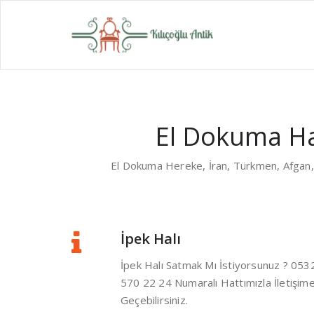
Skip
to
El Dokuma Hal
content
Eski H
Yerler
El Dokuma Ha
El Dokuma Hereke, İran, Türkmen, Afgan, Çi
İpek Halı
İpek Halı Satmak Mı İstiyorsunuz ? 053
570 22 24 Numaralı Hattımızla İletişim
Geçebilirsiniz.