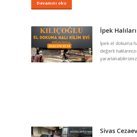
Devamını oku
İpek Halıları
İpek el dokuma ha
değerli halılarını
yararlanabilirsiniz
Sivas Cezaev