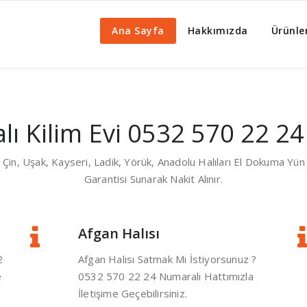
ı Alan Yerler
Ana Sayfa
Hakkımızda
Ürünle
alı Alanlar İstanbul 0532 570
lı Kilim Evi 0532 570 22 2
n, Uşak, Kayseri, Ladik, Yörük, Anadolu Halıları El Dokuma Yün H
Garantisi Sunarak Nakit Alınır.
Afgan Halısı
2
Afgan Halısı Satmak Mı İstiyorsunuz ?
e
0532 570 22 24 Numaralı Hattımızla
İletişime Geçebilirsiniz.