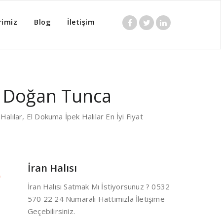
rimiz
Blog
İletişim
 22 24 El Dokuma Halı Alan
4 Doğan Tunca
alılar, El Dokuma İpek Halılar En İyi Fiyat
İran Halısı
İran Halısı Satmak Mı İstiyorsunuz ? 0532
570 22 24 Numaralı Hattımızla İletişime
Geçebilirsiniz.