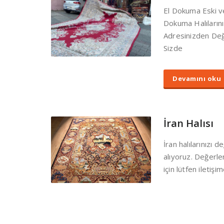
El Dokuma Eski v
Dokuma Halıların
Adresinizden Değe
Sizde
Devamını oku
İran Halısı
İran halılarınızı 
alıyoruz. Değerlen
için lütfen iletişi