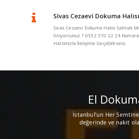
Sivas Cezaevi Dokuma Halıs
Sivas Cezaevi Dokuma Halısı Satmak Mı
İstiyorsunuz ? 0532 570 22 24 Numaral
Hattımızla İletişime Geçebilirsiniz.
El Dokuma
İstanbul'un Her Semtine
değerinde ve nakit ola