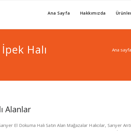
ı Alan Yerler
Ana Sayfa
Hakkımızda
Ürünle
alı Alanlar İstanbul 0532 570
İpek Halı
Ana sayf
ı Alanlar
 Sarıyer El Dokuma Halı Satın Alan Mağazalar Halıcılar, Sarıyer Anti