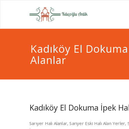
Skip
to
El Dokuma Hal
content
Eski H
Yerler
Kadıköy El Dokuma 
Alanlar
Kadıköy El Dokuma İpek Hal
Sarıyer Halı Alanlar, Sarıyer Eski Halı Alan Yerler,