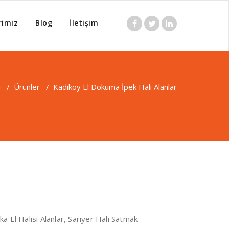
rimiz
Blog
İletişim
 22 24 El Dokuma Halı Alan
a
/
Ürünler
/
Kadıköy El Dokuma İpek Halı Alanlar
ka El Halısı Alanlar, Sarıyer Halı Satmak